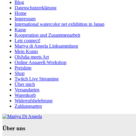
Blog
Datenschutzerklärung
Home
Impressum
International watercolor net exhibition in Japan
Kasse
Kooperation und Zusammenarbeit
Lets connect!
Mariya di Angela Linksammlung
Mein Konto
OhJulia meets Art
Online Aquarell-Workshop
Preisliste
Shop
Twitch Live Streaming
Über mich
Versandarten
Warenkorb
Widerrufsbelehrung
Zahlungsarten
Über uns