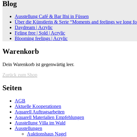
Blog
Ausstellung Café & Bar Ifni in Füssen
Über die Künstlerin & Serie “Moments and feelings we long fo
Daydream | Acrylic
Feling free | Sold | Acrylic
Blooming feelings | Acrylic
Warenkorb
Dein Warenkorb ist gegenwärtig leer.
Zurück zum Shop
Seiten
AGB
Aktuelle Kooperationen
Aquarell Auftragsarbeiten
Aquarell Materialien Empfehlungen
Ausstellung Villa im Wald
Ausstellungen
Auktionshaus Nagel