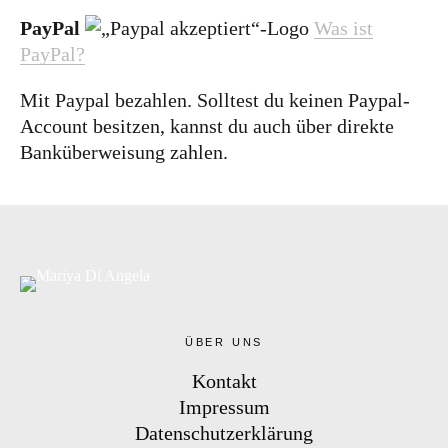
PayPal
Was ist
PayPal?
Mit Paypal bezahlen. Solltest du keinen Paypal-
Instag
YouTu
ram
be
Account besitzen, kannst du auch über direkte
Banküberweisung zahlen.
BLOG
Ausstellung Café & Bar Ifni in Füssen
Über die
Künstlerin & Serie “Moments and feelings we
long for”
Daydream | Acrylic
Feling free | Sold
ÜBER UNS
| Acrylic
Blooming feelings | Acrylic
Kontakt
Impressum
Datenschutzerklärung