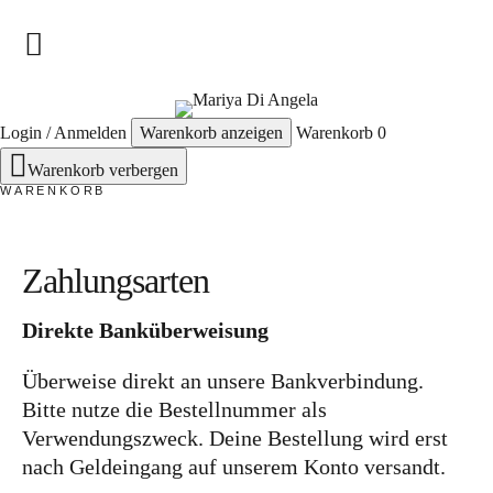
Zusammenarbeit
Mariya Di Angela
Login / Anmelden
Warenkorb anzeigen
Warenkorb
0
Aquarell Auftragsarbeiten
Warenkorb verbergen
WARENKORB
Online Aquarell-Workshops
Über mich
Zahlungsarten
Ausstellungen
Direkte Banküberweisung
Kooperationen
Überweise direkt an unsere Bankverbindung.
Twitch Live Streaming
Bitte nutze die Bestellnummer als
Blog
Verwendungszweck. Deine Bestellung wird erst
nach Geldeingang auf unserem Konto versandt.