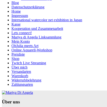
Blog
Datenschutzerklärung
Home
Impressum
International watercolor net exhibition in Japan
Kasse
Kooperation und Zusammenarbeit
Lets connect!
Mariya di Angela Linksammlung
Mein Konto
OhJulia meets Art
Online Aquarell-Workshop
Preisliste
Shop
Twitch Live Streaming
Über mich
Versandarten
Warenkorb
Widerrufsbelehrung
Zahlungsarten
Über uns