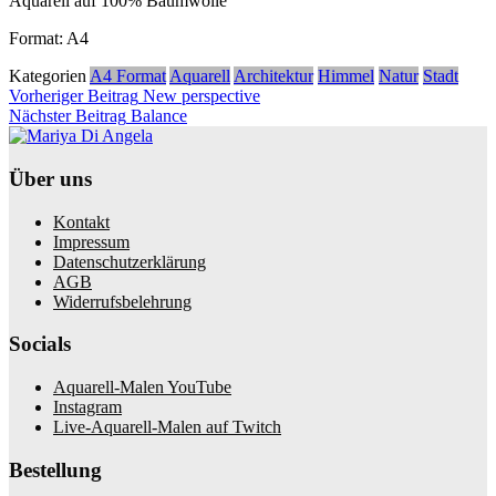
Aquarell auf 100% Baumwolle
Format: A4
Kategorien
A4 Format
Aquarell
Architektur
Himmel
Natur
Stadt
Beitragsnavigation
Vorheriger
Vorheriger Beitrag
New perspective
Nächster
Beitrag
Nächster Beitrag
Balance
Beitrag
Über uns
Kontakt
Impressum
Datenschutzerklärung
AGB
Widerrufsbelehrung
Socials
Aquarell-Malen YouTube
Instagram
Live-Aquarell-Malen auf Twitch
Bestellung