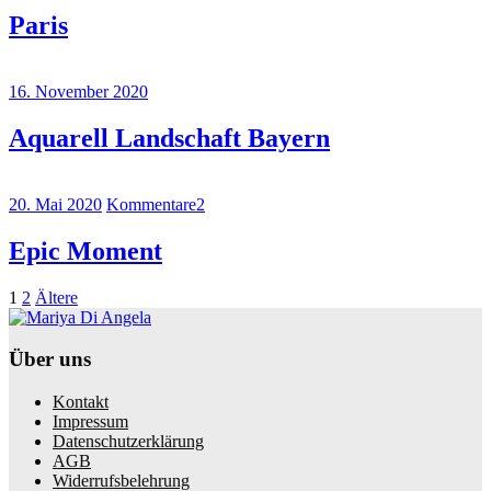
Paris
16. November 2020
Aquarell Landschaft Bayern
20. Mai 2020
Kommentare
2
Epic Moment
Beitragsnavigation
Seite
Seite
Ältere
1
2
Ältere
Beiträge
Über uns
Kontakt
Impressum
Datenschutzerklärung
AGB
Widerrufsbelehrung