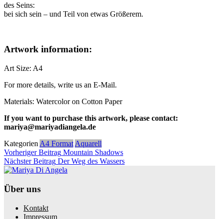
des Seins:
bei sich sein – und Teil von etwas Größerem.
Artwork information:
Art Size: A4
For more details, write us an E-Mail.
Materials: Watercolor on Cotton Paper
If you want to purchase this artwork, please contact:
mariya@mariyadiangela.de
Kategorien
A4 Format
Aquarell
Beitragsnavigation
Vorheriger
Vorheriger Beitrag
Mountain Shadows
Beitrag
Nächster
Nächster Beitrag
Der Weg des Wassers
Beitrag
Über uns
Kontakt
Impressum