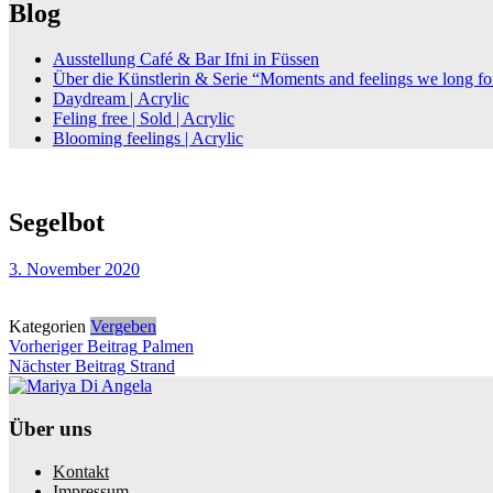
Blog
Ausstellung Café & Bar Ifni in Füssen
Über die Künstlerin & Serie “Moments and feelings we long fo
Daydream | Acrylic
Feling free | Sold | Acrylic
Blooming feelings | Acrylic
Segelbot
3. November 2020
Kategorien
Vergeben
Beitragsnavigation
Vorheriger
Vorheriger Beitrag
Palmen
Nächster
Beitrag
Nächster Beitrag
Strand
Beitrag
Über uns
Kontakt
Impressum