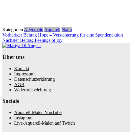
Kategorien
Allgemein
Aquarell
Natur
Beitragsnavigation
Vorh
Vorheriger Beitrag
Hope – Versteigerung für eine Spendenaktion
Nächster
Beit
Nächster Beitrag
Feelings of joy
Beitrag
Über uns
Kontakt
Impressum
Datenschutzerklärung
AGB
Widerrufsbelehrung
Socials
Aquarell-Malen YouTube
Instagram
Live-Aquarell-Malen auf Twitch