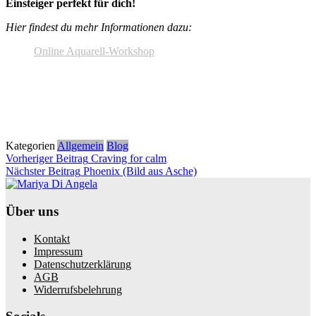
Einsteiger perfekt für dich!
Hier findest du mehr Informationen dazu:
Online Aquarell-Workshop
Kategorien
Allgemein
Blog
Beitragsnavigation
Vorheriger
Vorheriger Beitrag
Craving for calm
Beitrag
Nächster
Nächster Beitrag
Phoenix (Bild aus Asche)
Beitrag
Über uns
Kontakt
Impressum
Datenschutzerklärung
AGB
Widerrufsbelehrung