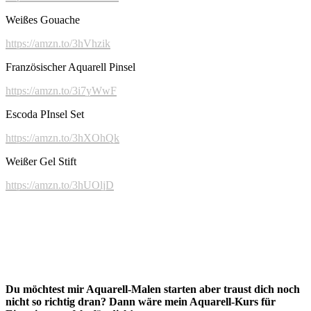
Weißes Gouache
https://amzn.to/3hVhzik
Französischer Aquarell Pinsel
https://amzn.to/3i7yWwF
Escoda PInsel Set
https://amzn.to/3hXOhQk
Weißer Gel Stift
https://amzn.to/3hUOljD
Du möchtest mir Aquarell-Malen starten aber traust dich noch
nicht so richtig dran? Dann wäre mein Aquarell-Kurs für