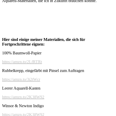
Aquarell-Materialien, die ich in Zukunft brauchen könnte.
Hier sind einige meiner Materialien, die sich für
Fortgeschrittene eignen:
100% Baumwoll-Papier
https://amzn.to/2LfRTRt
Rubbelkrepp, eingefärbt mit Pinsel zum Auftragen
https://amzn.to/3i2tWcr
Leerer Aquarell-Kasten
https://amzn.to/2K38W92
Winsor & Newton Indigo
https://amzn.to/2K38W92