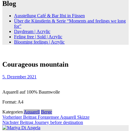
Blog
Ausstellung Café & Bar Ifni in Füssen
Über die Künstlerin & Serie “Moments and feelings we long
for”
Daydream | Acrylic
Feling free | Sold | Acrylic
Blooming feelings | Acrylic
Courageous mountain
5. Dezember 2021
Aquarell auf 100% Baumwolle
Format: A4
Kategorien
Aquarell
Berge
Beitragsnavigation
Vorheriger
Vorheriger Beitrag
Forggensee Aquarell Skizze
Nächster
Beitrag
Nächster Beitrag
Journey before destination
Beitrag