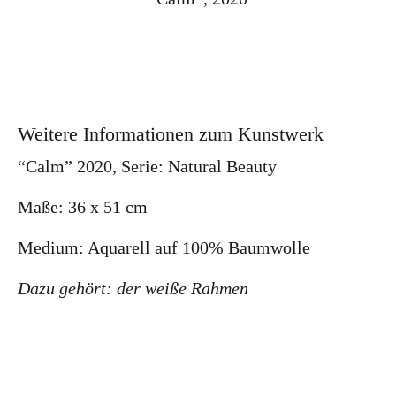
Instag
YouTu
ram
be
Weitere Informationen zum Kunstwerk
“Calm” 2020, Serie: Natural Beauty
BLOG
Maße: 36 x 51 cm
Medium: Aquarell auf 100% Baumwolle
Ausstellung Café & Bar Ifni in Füssen
Über die
Künstlerin & Serie “Moments and feelings we
Dazu gehört: der weiße Rahmen
long for”
Daydream | Acrylic
Feling free | Sold
| Acrylic
Blooming feelings | Acrylic