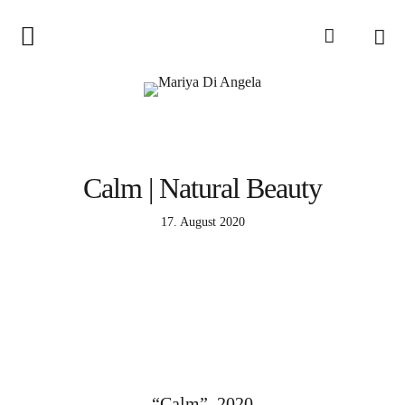
Zusammenarbeit
Mariya Di Angela
Aquarell Auftragsarbeiten
Online Aquarell-Workshops
Calm | Natural Beauty
Über mich
17. August 2020
Ausstellungen
Kooperationen
Twitch Live Streaming
Blog
“Calm”, 2020