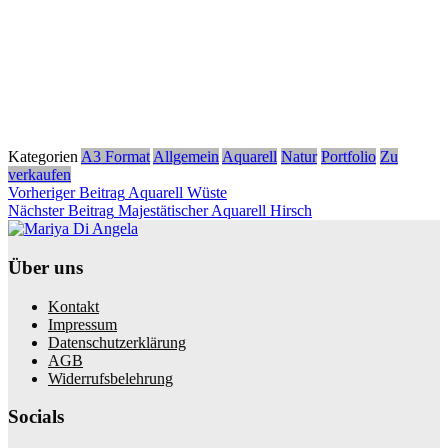
Kategorien
A3 Format
Allgemein
Aquarell
Natur
Portfolio
Zu
verkaufen
Beitragsnavigation
Vorheriger
Vorheriger Beitrag
Aquarell Wüste
Beitrag
Nächster
Nächster Beitrag
Majestätischer Aquarell Hirsch
Beitrag
Über uns
Kontakt
Impressum
Datenschutzerklärung
AGB
Widerrufsbelehrung
Socials