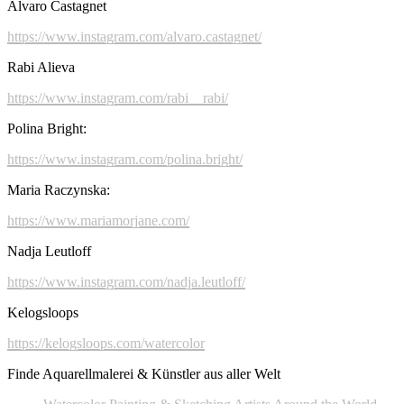
Alvaro Castagnet
https://www.instagram.com/alvaro.castagnet/
Rabi Alieva
https://www.instagram.com/rabi__rabi/
Polina Bright:
https://www.instagram.com/polina.bright/
Maria Raczynska:
https://www.mariamorjane.com/
Nadja Leutloff
https://www.instagram.com/nadja.leutloff/
Kelogsloops
https://kelogsloops.com/watercolor
Finde Aquarellmalerei & Künstler aus aller Welt