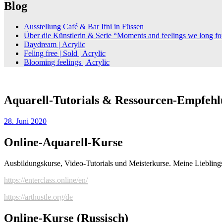
Blog
Ausstellung Café & Bar Ifni in Füssen
Über die Künstlerin & Serie “Moments and feelings we long fo
Daydream | Acrylic
Feling free | Sold | Acrylic
Blooming feelings | Acrylic
Aquarell-Tutorials & Ressourcen-Empfehl
28. Juni 2020
Online-Aquarell-Kurse
Ausbildungskurse, Video-Tutorials und Meisterkurse. Meine Liebling
https://enterclass.online/en/
https://arthustle.org/de
Online-Kurse (Russisch
)