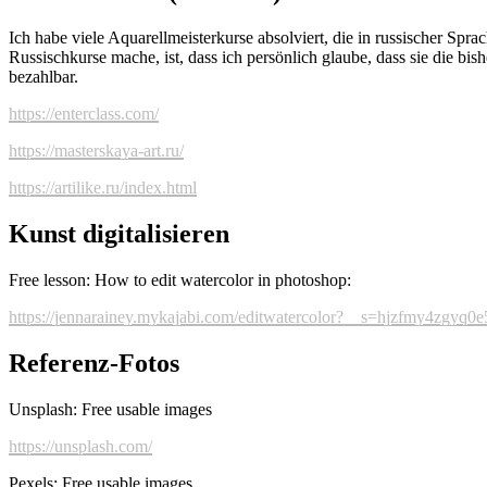
Ich habe viele Aquarellmeisterkurse absolviert, die in russischer Spr
Russischkurse mache, ist, dass ich persönlich glaube, dass sie die bi
bezahlbar.
https://enterclass.com/
https://masterskaya-art.ru/
https://artilike.ru/index.html
Kunst digitalisieren
Free lesson: How to edit watercolor in photoshop:
https://jennarainey.mykajabi.com/editwatercolor?__s=hjzfmy4zgyq0e
Referenz-Fotos
Unsplash: Free usable images
https://unsplash.com/
Pexels: Free usable images