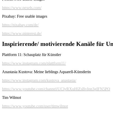
https://www.pexels.com/
Pixabay: Free usable images
https://pixabay.com/de/
https://www.pinterest.de/
Inspirierende/ motivierende Kanäle für U
Plattform 11: Schauplatz für Künstler
https://www.instagram.com/plattform11/
Anastasia Kustova: Meine lieblings Aquarell-Künstlerin
https://www.instagram.com/kustova_anastasia/
https://www.youtube.com/channel/UClyRXuHlZsBvIpn3gIFN5PQ
Tim Wilmot
https://www.youtube.com/user/timwilmot