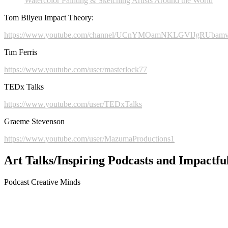
Watercolor Painting & Sketching Artists Around the World
Tom Bilyeu Impact Theory:
https://www.youtube.com/channel/UCnYMOamNKLGVlJgRUbamve
Tim Ferris
https://www.youtube.com/user/masterlock77
TEDx Talks
https://www.youtube.com/user/TEDxTalks
Graeme Stevenson
https://www.youtube.com/user/MazumaProductions1
Art Talks/Inspiring Podcasts and Impactfu
Podcast Creative Minds