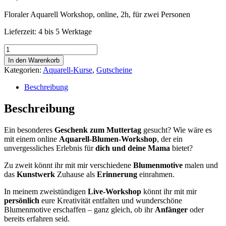
Floraler Aquarell Workshop, online, 2h, für zwei Personen
Lieferzeit: 4 bis 5 Werktage
♥
Online
In den Warenkorb
Aquarell
Kategorien:
Aquarell-Kurse
,
Gutscheine
Workshop
zum
Beschreibung
Muttertag
-
Beschreibung
ein
Erlebnis
Ein besonderes
Geschenk zum Muttertag
gesucht? Wie wäre es
zu
mit einem online
Aquarell-Blumen-Workshop
, der ein
zweit
unvergessliches Erlebnis für
dich und deine Mama
bietet?
für
die
Zu zweit könnt ihr mit mir verschiedene
Blumenmotive
malen und
beste
das
Kunstwerk
Zuhause als
Erinnerung
einrahmen.
Mama
-
In meinem zweistündigen
Live-Workshop
könnt ihr mit mir
Aquarell
persönlich
eure Kreativität entfalten und wunderschöne
Blumen
Blumenmotive erschaffen – ganz gleich, ob ihr
Anfänger
oder
Menge
bereits erfahren seid.